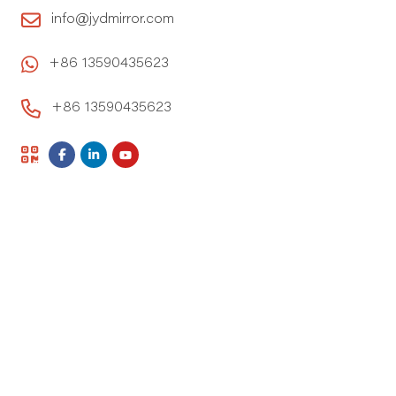
info@jydmirror.com
+86 13590435623
+86 13590435623