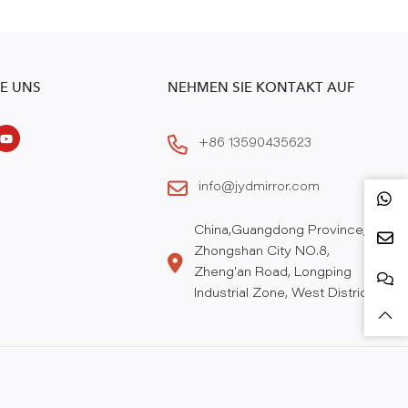
IE UNS
NEHMEN SIE KONTAKT AUF
+86 13590435623
info@jydmirror.com
China,Guangdong Province,
Zhongshan City NO.8,
Zheng'an Road, Longping
Industrial Zone, West District