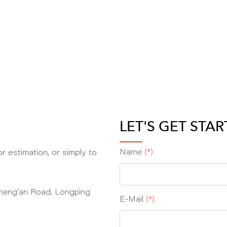
LET'S GET STA
r estimation, or simply to
Name
(*)
heng'an Road, Longping
E‑Mail
(*)