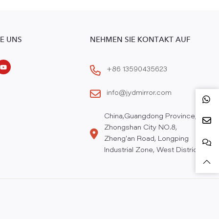
IE UNS
NEHMEN SIE KONTAKT AUF
+86 13590435623
info@jydmirror.com
China,Guangdong Province,
Zhongshan City NO.8,
Zheng'an Road, Longping
Industrial Zone, West District