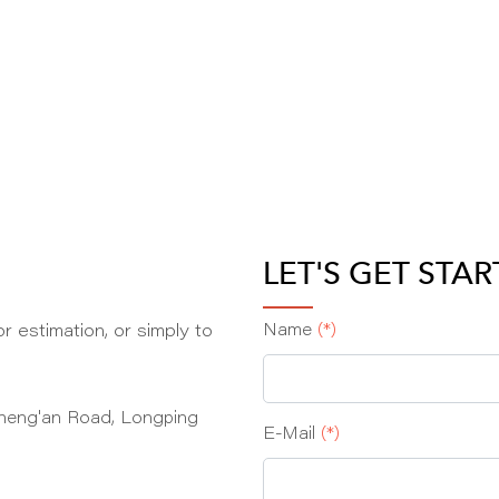
LET'S GET STA
r estimation, or simply to
Name
(*)
heng'an Road, Longping
E‑Mail
(*)