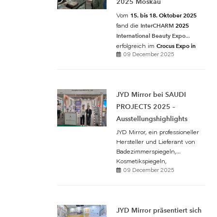
2025 Moskau
15. bis 18. Oktober 2025
Vom
InterCHARM
2025
fand die
International Beauty Expo
Crocus Expo in
erfolgreich im
Moskau
09 December 2025
statt und lockte über
1.600 Aussteller
80.000
und
Besucher
aus mehr als 20
JYD Mirror
Ländern an.
und
JYD Mirror bei SAUDI
DAPAI Mirror
, zwei führende
PROJECTS 2025 –
Hersteller der Spiegelbranche,
präsentierten ein
Ausstellungshighlights
herausragendes Sortiment an
JYD Mirror, ein professioneller
LED-Kosmetikspiegeln
,
Hersteller und Lieferant von
Hollywood-Spiegeln
,
Badezimmerspiegeln,
Tischspiegeln
und den neuesten
Kosmetikspiegeln,
KI-gestützten Beauty-Spiegeln
09 December 2025
Ganzkörperspiegeln und
und beeindruckten damit
Badezimmerschränken, sorgte
sowohl internationale Einkäufer
für einen beeindruckenden
als auch die Fachpresse.
der SAUDI
Auftritt auf
JYD Mirror präsentiert sich
PROJECTS 2025
, einer der