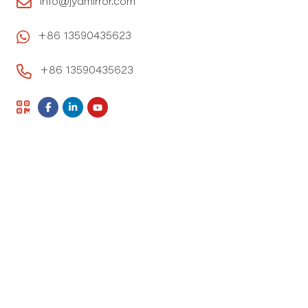
info@jydmirror.com
+86 13590435623
+86 13590435623