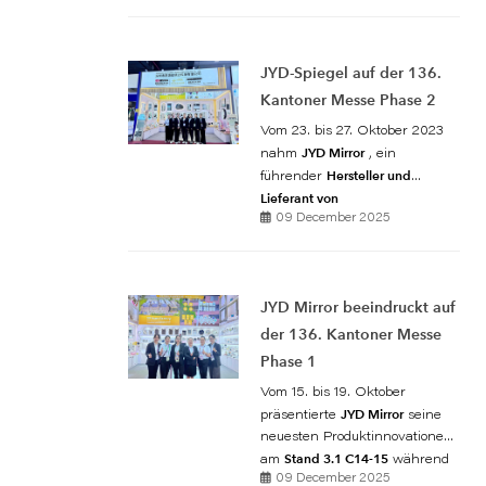
Mirror, ein professioneller
Hersteller von Spiegeln,
präsentiert seine Premium-
JYD-Spiegel auf der 136.
Spiegelkollektionen.
Kantoner Messe Phase 2
Vom 23. bis 27. Oktober 2023
JYD Mirror
nahm
, ein
Hersteller und
führender
Lieferant von
Badezimmerspiegeln
09 December 2025
,
Ganzkörperspiegeln,
Kosmetikspiegeln
und
Badezimmerspiegelschränken
,
JYD Mirror beeindruckt auf
stolz an der zweiten Phase der
der 136. Kantoner Messe
136. Canton Fair
am Stand Nr.
10.1 I 27-28
Phase 1
teil. Die fünftägige
Messe begrüßte Besucher aus
Vom 15. bis 19. Oktober
aller Welt, und JYD Mirror
JYD Mirror
präsentierte
seine
avancierte zu einem der
neuesten Produktinnovationen
führenden Spiegelanbieter.
Stand 3.1 C14-15
am
während
der ersten Phase der 136. Canton
09 December 2025