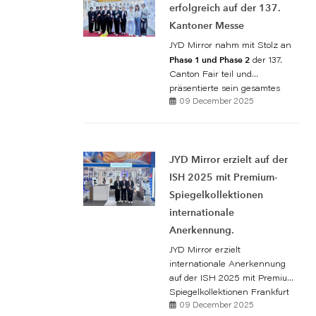
einflussreichsten Fachmessen
erfolgreich auf der 137.
für die Bau- und
Kantoner Messe
Konstruktionsbranche im
JYD Mirror nahm mit Stolz an
Nahen Osten.
Phase 1 und Phase 2
der 137.
Canton Fair teil und
präsentierte sein gesamtes
09 December 2025
Produktsortiment auf zwei
wichtigen
Branchenveranstaltungen. Die
Ausstellungen unterstrichen
JYD Mirror erzielt auf der
unsere Expertise sowohl im
ästhetisch
Bereich
ISH 2025 mit Premium-
ansprechender Spiegeldesigns
Spiegelkollektionen
in funktionalen
als auch
internationale
Architekturlösungen
.
Anerkennung.
JYD Mirror erzielt
internationale Anerkennung
auf der ISH 2025 mit Premium-
Spiegelkollektionen Frankfurt
09 December 2025
am Main | 21. März 2025 JYD