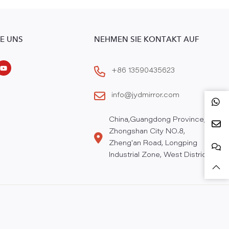
IE UNS
NEHMEN SIE KONTAKT AUF
+86 13590435623
info@jydmirror.com
China,Guangdong Province,
Zhongshan City NO.8,
Zheng'an Road, Longping
Industrial Zone, West District