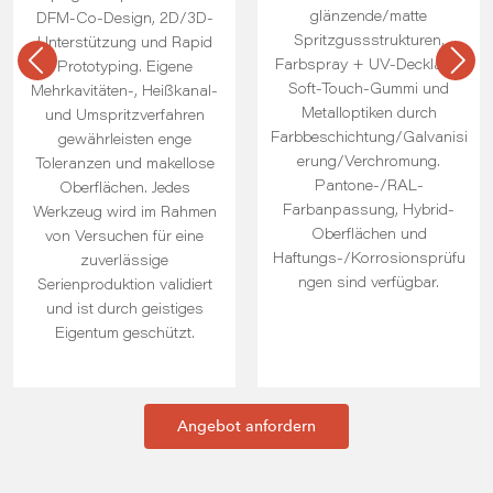
glänzende/matte
DFM-Co-Design, 2D/3D-
Spritzgussstrukturen,
Unterstützung und Rapid
Farbspray + UV-Decklack,
Prototyping. Eigene
Soft-Touch-Gummi und
Mehrkavitäten-, Heißkanal-
Metalloptiken durch
und Umspritzverfahren
Farbbeschichtung/Galvanisi
gewährleisten enge
erung/Verchromung.
Toleranzen und makellose
Pantone-/RAL-
Oberflächen. Jedes
Farbanpassung, Hybrid-
Werkzeug wird im Rahmen
Oberflächen und
von Versuchen für eine
Haftungs-/Korrosionsprüfu
zuverlässige
ngen sind verfügbar.
Serienproduktion validiert
und ist durch geistiges
Eigentum geschützt.
Angebot anfordern