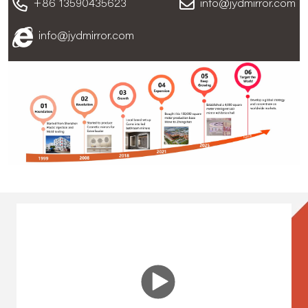
+86 13590435623
info@jydmirror.com
info@jydmirror.com
FIRMENVIDEO