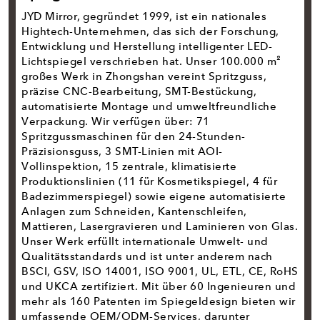
JYD Mirror, gegründet 1999, ist ein nationales
Hightech-Unternehmen, das sich der Forschung,
Entwicklung und Herstellung intelligenter LED-
Lichtspiegel verschrieben hat. Unser 100.000 m²
großes Werk in Zhongshan vereint Spritzguss,
präzise CNC-Bearbeitung, SMT-Bestückung,
automatisierte Montage und umweltfreundliche
Verpackung. Wir verfügen über: 71
Spritzgussmaschinen für den 24-Stunden-
Präzisionsguss, 3 SMT-Linien mit AOI-
Vollinspektion, 15 zentrale, klimatisierte
Produktionslinien (11 für Kosmetikspiegel, 4 für
Badezimmerspiegel) sowie eigene automatisierte
Anlagen zum Schneiden, Kantenschleifen,
Mattieren, Lasergravieren und Laminieren von Glas.
Unser Werk erfüllt internationale Umwelt- und
Qualitätsstandards und ist unter anderem nach
BSCI, GSV, ISO 14001, ISO 9001, UL, ETL, CE, RoHS
und UKCA zertifiziert. Mit über 60 Ingenieuren und
mehr als 160 Patenten im Spiegeldesign bieten wir
umfassende OEM/ODM-Services, darunter