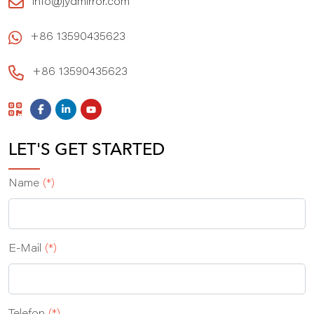
info@jydmirror.com
+86 13590435623
+86 13590435623
LET'S GET STARTED
Name
(*)
E‑Mail
(*)