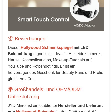
📦 Bewerbungen
Dieser
Hollywood-Schminkspiegel
mit LED-
Beleuchtung
eignet sich ideal für Ankleidezimmer zu
Hause, Kosmetikstudios, Make-up-Tutorials auf
YouTube und Fotoshootings. Er ist ein
hervorragendes Geschenk für Beauty-Fans und Profis
gleichermaßen.
🌍 Großhandels- und OEM/ODM-
Unterstützung
JYD Mirror ist ein etablierter
Hersteller und Lieferant
von
Hollywood-Spiegeln
für den Großhandel. Wir