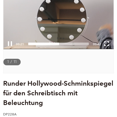
00:22
00:42
1
/
11
Runder Hollywood-Schminkspiegel
für den Schreibtisch mit
Beleuchtung
DP228A