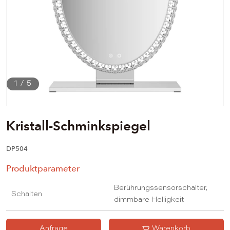
1
/
5
Kristall-Schminkspiegel
DP504
Produktparameter
Berührungssensorschalter,
Schalten
dimmbare Helligkeit
Anfrage
Warenkorb