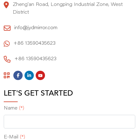
Zheng'an Road, Longping Industrial Zone, West
District
info@jydmirror.com
+86 13590435623
+86 13590435623
LET'S GET STARTED
Name
(*)
E‑Mail
(*)