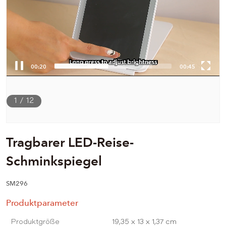
00:21
00:45
1
/
12
Tragbarer LED-Reise-
Schminkspiegel
SM296
Produktparameter
Produktgröße
19,35 x 13 x 1,37 cm