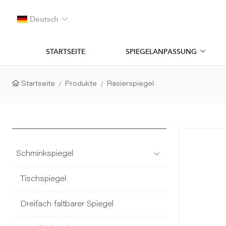
Deutsch
STARTSEITE
SPIEGELANPASSUNG
Startseite
Produkte
Rasierspiegel
Schminkspiegel
Tischspiegel
Dreifach faltbarer Spiegel