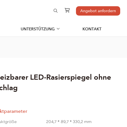
Angebot anfordern
UNTERSTÜTZUNG
KONTAKT
eizbarer LED-Rasierspiegel ohne
chlag
ktparameter
uktgröße
204,7 * 89,7 * 330,2 mm