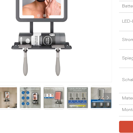
Batte
LED-
Stro
Spieg
Scha
Mater
Mont