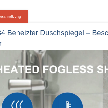
eschreibung
 Beheizter Duschspiegel – Besch
r