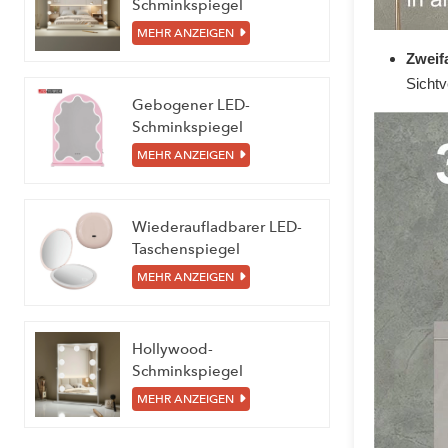
Schminkspiegel
MEHR ANZEIGEN
Zweif
Sichtv
Gebogener LED-
Schminkspiegel
MEHR ANZEIGEN
Wiederaufladbarer LED-
Taschenspiegel
MEHR ANZEIGEN
Hollywood-
Schminkspiegel
MEHR ANZEIGEN