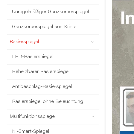
Unregelmäßiger Ganzkörperspiegel
Ganzkörperspiegel aus Kristall
Rasierspiegel
LED-Rasierspiegel
Beheizbarer Rasierspiegel
Antibeschlag-Rasierspiegel
Rasierspiegel ohne Beleuchtung
Multifunktionsspiegel
KI-Smart-Spiegel