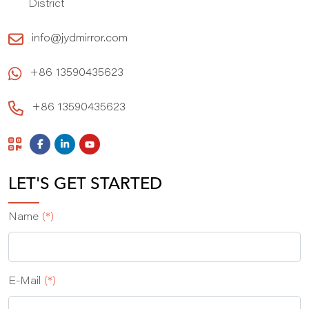
District
info@jydmirror.com
+86 13590435623
+86 13590435623
LET'S GET STARTED
Name
(*)
E‑Mail
(*)