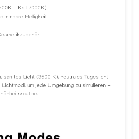
500K – Kalt 7000K)
 dimmbare Helligkeit
Kosmetikzubehör
sanftes Licht (3500 K), neutrales Tageslicht
 Lichtmodi, um jede Umgebung zu simulieren –
hönheitsroutine.