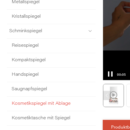
Metallspiegel
Kristallspiegel
Schminkspiegel
Reisespiegel
Kompaktspiegel
Handspiegel
00:07
Saugnapfspiegel
Kosmetikspiegel mit Ablage
Kosmetiktasche mit Spiegel
Produktb