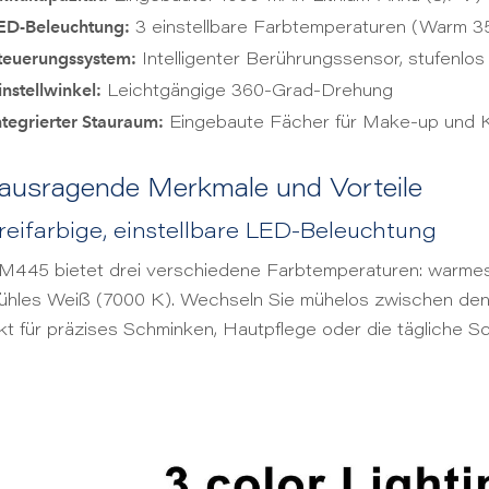
ED-Beleuchtung:
3 einstellbare Farbtemperaturen (Warm 3
teuerungssystem:
Intelligenter Berührungssensor, stufenlos
instellwinkel:
Leichtgängige 360-Grad-Drehung
ntegrierter Stauraum:
Eingebaute Fächer für Make-up und 
ausragende Merkmale und Vorteile
reifarbige, einstellbare LED-Beleuchtung
M445 bietet drei verschiedene Farbtemperaturen: warmes, 
ühles Weiß (7000 K). Wechseln Sie mühelos zwischen den
kt für präzises Schminken, Hautpflege oder die tägliche Sc