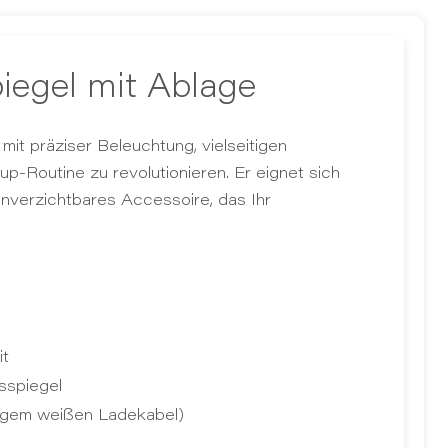
egel mit Ablage
it präziser Beleuchtung, vielseitigen
up-Routine zu revolutionieren. Er eignet sich
 unverzichtbares Accessoire, das Ihr
it
sspiegel
angem weißen Ladekabel)