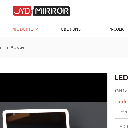
PRODUKTE
ÜBER UNS
PROJEKT
l mit Ablage
LED
SM445
Produ
Prod
LED-