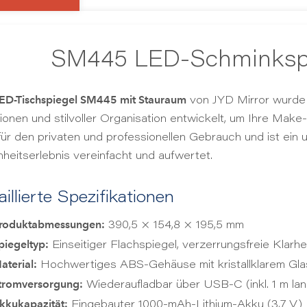
SM445 LED-Schminkspi
ED-Tischspiegel SM445 mit Stauraum
von JYD Mirror wurde m
ionen und stilvoller Organisation entwickelt, um Ihre Make-
 für den privaten und professionellen Gebrauch und ist ein
heitserlebnis vereinfacht und aufwertet.
illierte Spezifikationen
roduktabmessungen:
390,5 × 154,8 × 195,5 mm
piegeltyp:
Einseitiger Flachspiegel, verzerrungsfreie Klarhe
aterial:
Hochwertiges ABS-Gehäuse mit kristallklarem Gla
tromversorgung:
Wiederaufladbar über USB-C (inkl. 1 m l
kkukapazität:
Eingebauter 1000-mAh-Lithium-Akku (3,7 V)