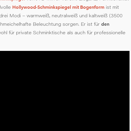
Hollywood-Schminkspiegel mit Bogenform
lvolle
ist mit
 drei Modi – warmweiß, neutralweiß und kaltweiß (3500
den
hmeichelhafte Beleuchtung sorgen. Er ist für
ohl für private Schminktische als auch für professionelle