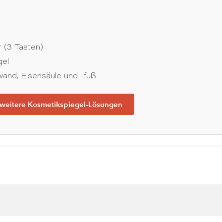
n
 (3 Tasten)
gel
nd, Eisensäule und -fuß
 weitere Kosmetikspiegel-Lösungen