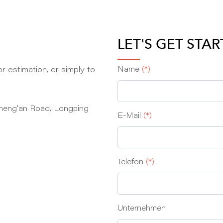
LET'S GET STA
r estimation, or simply to
Name
(*)
heng'an Road, Longping
E‑Mail
(*)
Telefon
(*)
Unternehmen