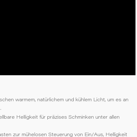
schen warmem, natürlichem und kühlem Licht, um es an
.
llbare Helligkeit für präzises Schminken unter allen
sten zur mühelosen Steuerung von Ein/Aus, Helligkeit