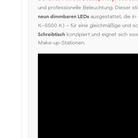
und professionelle Beleuchtung. Dieser sti
neun dimmbaren LEDs
ausgestattet, die in
K–6500 K) – für eine gleichmäßige und sc
Schreibtisch
konzipiert und eignet sich sow
Make-up-Stationen.