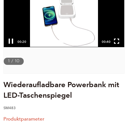
00:20
00:40
1
/
10
Wiederaufladbare Powerbank mit
LED-Taschenspiegel
SM483
Produktparameter