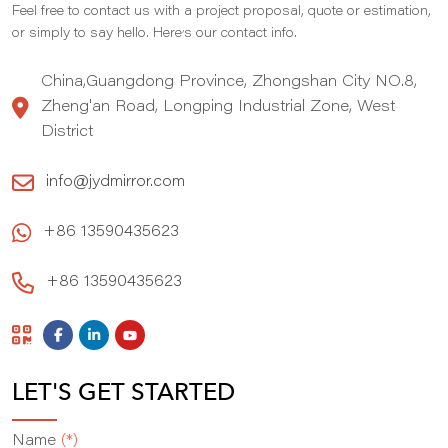
Feel free to contact us with a project proposal, quote or estimation,
,
or simply to say hello. Here
s our contact info.
China,Guangdong Province, Zhongshan City NO.8,
Zheng'an Road, Longping Industrial Zone, West
District
info@jydmirror.com
+86 13590435623
+86 13590435623
LET'S GET STARTED
Name
(*)