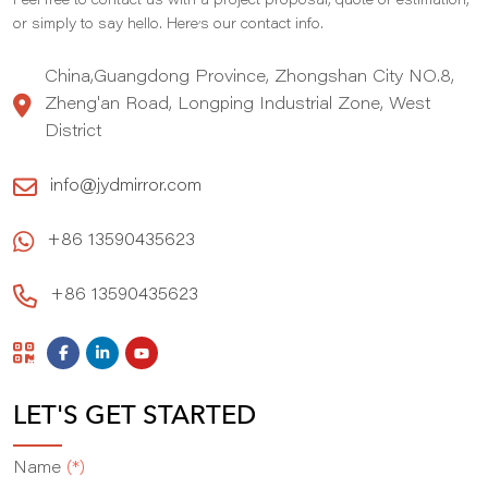
Feel free to contact us with a project proposal, quote or estimation,
,
or simply to say hello. Here
s our contact info.
China,Guangdong Province, Zhongshan City NO.8,
Zheng'an Road, Longping Industrial Zone, West
District
info@jydmirror.com
+86 13590435623
+86 13590435623
LET'S GET STARTED
Name
(*)