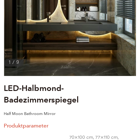
1
/
9
LED-Halbmond-
Badezimmerspiegel
Half Moon Bathroom Mirror
Produktparameter
70×100 cm, 77×110 cm,