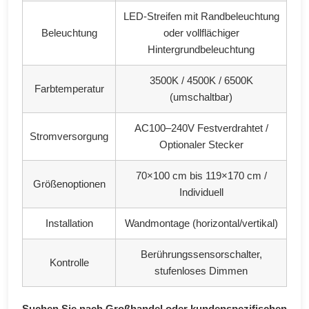
LED-Streifen mit Randbeleuchtung
Beleuchtung
oder vollflächiger
Hintergrundbeleuchtung
3500K / 4500K / 6500K
Farbtemperatur
(umschaltbar)
AC100–240V Festverdrahtet /
Stromversorgung
Optionaler Stecker
70×100 cm bis 119×170 cm /
Größenoptionen
Individuell
Installation
Wandmontage (horizontal/vertikal)
Berührungssensorschalter,
Kontrolle
stufenloses Dimmen
Suchen Sie nach Großhandel oder kundenspezifischen