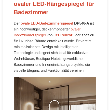
ovaler LED-Hängespiegel für
Badezimmer
Der
ovale LED-Badezimmerspiegel
DP546-A
ist
ein hochwertiger, deckenmontierter
ovaler
Badezimmerspiegel
von
JYD Mirror
, der speziell
für luxuriöse Räume entwickelt wurde. Er vereint
minimalistisches Design mit intelligenter
Technologie und eignet sich ideal für exklusive
Wohnhäuser, Boutique-Hotels, gewerbliche
Badezimmer und Inneneinrichtungsprojekte, die
visuelle Eleganz und Funktionalität vereinen.