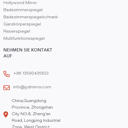
Hollywood Mirror
Badezimmerspiegel
Badezimmerspiegelschrank
Ganzkörperspiegel
Rasierspiegel
Multifunktionsspiegel
NEHMEN SIE KONTAKT
AUF
+86 13590435623
info@jydmirror.com
China,Guangdong
Province, Zhongshan
City NO.8, Zheng'an
Road, Longping Industrial
Zone, West District