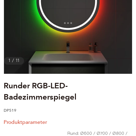
1
/
11
Runder RGB-LED-
Badezimmerspiegel
DP519
Produktparameter
Rund: Ø600 / Ø700 / Ø800 /