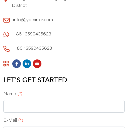
District
info@jydmirror.com
+86 13590435623
+86 13590435623
LET'S GET STARTED
Name
(*)
E‑Mail
(*)