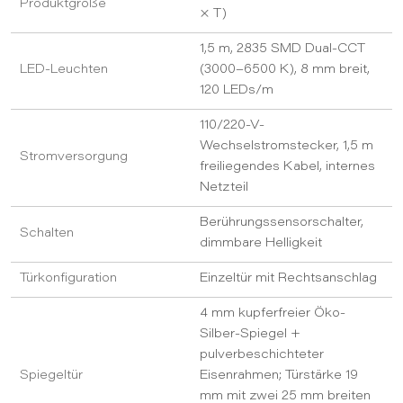
Produktgröße
× T)
1,5 m, 2835 SMD Dual-CCT
LED-Leuchten
(3000–6500 K), 8 mm breit,
120 LEDs/m
110/220-V-
Wechselstromstecker, 1,5 m
Stromversorgung
freiliegendes Kabel, internes
Netzteil
Berührungssensorschalter,
Schalten
dimmbare Helligkeit
Türkonfiguration
Einzeltür mit Rechtsanschlag
4 mm kupferfreier Öko-
Silber-Spiegel +
pulverbeschichteter
Spiegeltür
Eisenrahmen; Türstärke 19
mm mit zwei 25 mm breiten