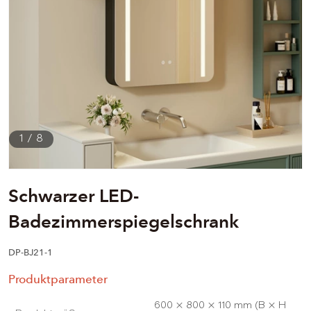
1
/
8
Schwarzer LED-
Badezimmerspiegelschrank
DP-BJ21-1
Produktparameter
600 × 800 × 110 mm (B × H