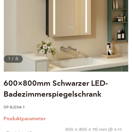
1
/
8
600×800mm Schwarzer LED-
Badezimmerspiegelschrank
DP-BJ20A-1
Produktparameter
600 × 800 × 110 mm (B × H