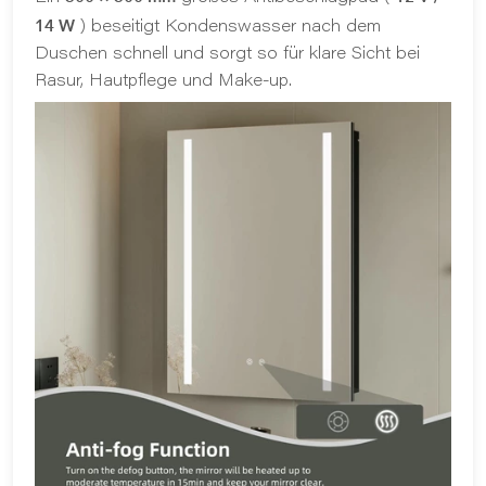
14 W
) beseitigt Kondenswasser nach dem
Duschen schnell und sorgt so für klare Sicht bei
Rasur, Hautpflege und Make-up.