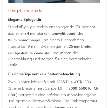
Hauptmerkmale
Elegante Spiegeltür
Die einflügelige, rechts anschlagende Tür besteht
4 mm starken, umweltfreundlichen
aus einem
Aluminium-Spiegel
und einem Eisenrahmen
, 25 mm breite,
(Türstärke 19 mm). Zwei elegante
sandgestrahlte Zierleisten
reduzieren die
Blendwirkung und sorgen für eine harmonische
Optik.
Gleichmäßige vertikale Seitenbeleuchtung
2835 Dual-CCT-LEDs
Zwei Kantenlichtkanäle mit
3000–6500 K
CRI
(Streifenbreite 8 mm, Länge 1,6 m,
,
≥ 80
) sorgen für eine präzise Hauttonwiedergabe
und optimale Sichtverhältnisse. Die Farbtemperatur
zwei Touch-Tasten
lässt sich über
an die